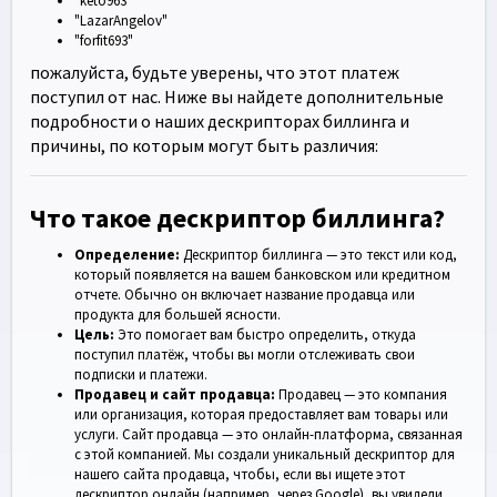
"keto963"
"LazarAngelov"
"forfit693"
пожалуйста, будьте уверены, что этот платеж
поступил от нас. Ниже вы найдете дополнительные
подробности о наших дескрипторах биллинга и
причины, по которым могут быть различия:
Что такое дескриптор биллинга?
Определение:
Дескриптор биллинга — это текст или код,
который появляется на вашем банковском или кредитном
отчете. Обычно он включает название продавца или
продукта для большей ясности.
Цель:
Это помогает вам быстро определить, откуда
поступил платёж, чтобы вы могли отслеживать свои
подписки и платежи.
Продавец и сайт продавца:
Продавец — это компания
или организация, которая предоставляет вам товары или
услуги. Сайт продавца — это онлайн-платформа, связанная
с этой компанией. Мы создали уникальный дескриптор для
нашего сайта продавца, чтобы, если вы ищете этот
дескриптор онлайн (например, через Google), вы увидели