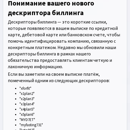
Понимание вашего нового
дескриптора биллинга
Дескрипторы биллинга — это короткие ссылки,
которые появляются в вашем выписке по кредитной
карте, дебетовой карте или банковском счете, чтобы
помочь идентифицировать компанию, связанную с
конкретным платежом. Недавно мы обновили наши
дескрипторы биллинга в рамках нашего
обязательства предоставлять клиентам четкую и
лаконичную информацию.
Если вы заметили на своем выписке платёж,
помеченный одним из следующих дескрипторов:
"xforfit"
"x1plan2"
"x2plan3"
"x3plan4"
"x4plan5"
"x5plan6"
"MYD7ET"
"myfasting731"