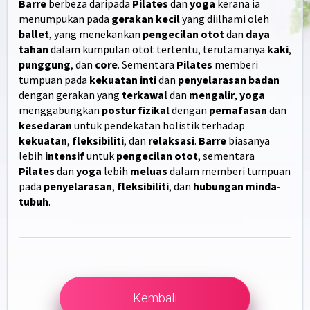
Barre
berbeza daripada
Pilates
dan
yoga
kerana ia
menumpukan pada
gerakan kecil
yang diilhami oleh
ballet
, yang menekankan
pengecilan otot
dan
daya
tahan
dalam kumpulan otot tertentu, terutamanya
kaki
,
punggung
, dan
core
. Sementara
Pilates
memberi
tumpuan pada
kekuatan inti
dan
penyelarasan badan
dengan gerakan yang
terkawal
dan
mengalir
,
yoga
menggabungkan
postur fizikal
dengan
pernafasan
dan
kesedaran
untuk pendekatan holistik terhadap
kekuatan
,
fleksibiliti
, dan
relaksasi
.
Barre
biasanya
lebih
intensif
untuk
pengecilan otot
, sementara
Pilates
dan
yoga
lebih
meluas
dalam memberi tumpuan
pada
penyelarasan
,
fleksibiliti
, dan
hubungan minda-
tubuh
.
Kembali