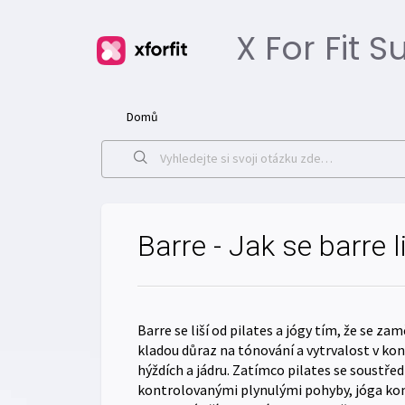
X For Fit 
Domů
Barre - Jak se barre l
Barre se liší od pilates a jógy tím, že se 
kladou důraz na tónování a vytrvalost v ko
hýždích a jádru. Zatímco pilates se soustředí
kontrolovanými plynulými pohyby, jóga kom