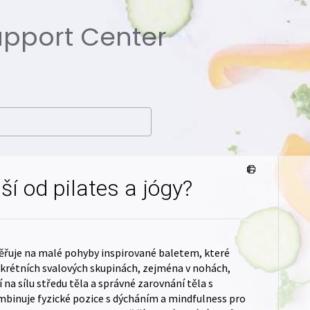
Support Center
iší od pilates a jógy?
zaměřuje na malé pohyby inspirované baletem, které
nkrétních svalových skupinách, zejména v nohách,
 na sílu středu těla a správné zarovnání těla s
binuje fyzické pozice s dýcháním a mindfulness pro