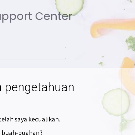
Support Center
n pengetahuan
telah saya kecualikan.
n buah-buahan?