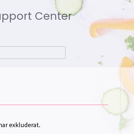
Support Center
har exkluderat.