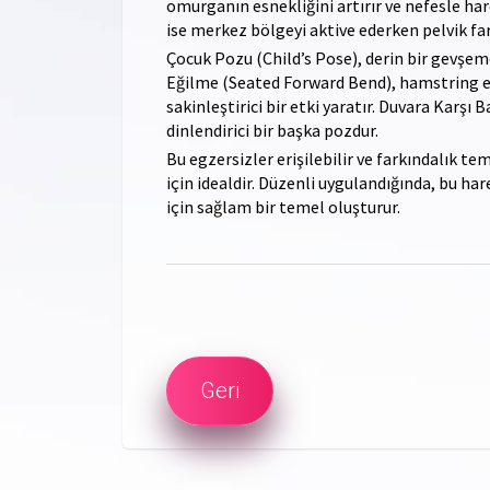
omurganın esnekliğini artırır ve nefesle hare
ise merkez bölgeyi aktive ederken pelvik fark
Çocuk Pozu (Child’s Pose), derin bir gevşem
Eğilme (Seated Forward Bend), hamstring esn
sakinleştirici bir etki yaratır. Duvara Karşı
dinlendirici bir başka pozdur.
Bu egzersizler erişilebilir ve farkındalık t
için idealdir. Düzenli uygulandığında, bu h
için sağlam bir temel oluşturur.
Geri