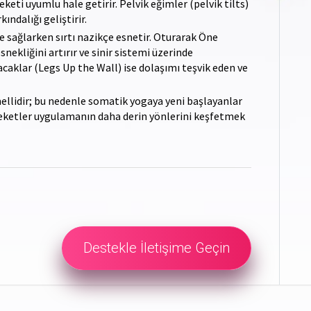
keti uyumlu hale getirir. Pelvik eğimler (pelvik tilts)
ındalığı geliştirir.
e sağlarken sırtı nazikçe esnetir. Oturarak Öne
ekliğini artırır ve sinir sistemi üzerinde
 Bacaklar (Legs Up the Wall) ise dolaşımı teşvik eden ve
emellidir; bu nedenle somatik yogaya yeni başlayanlar
areketler uygulamanın daha derin yönlerini keşfetmek
Destekle İletişime Geçin