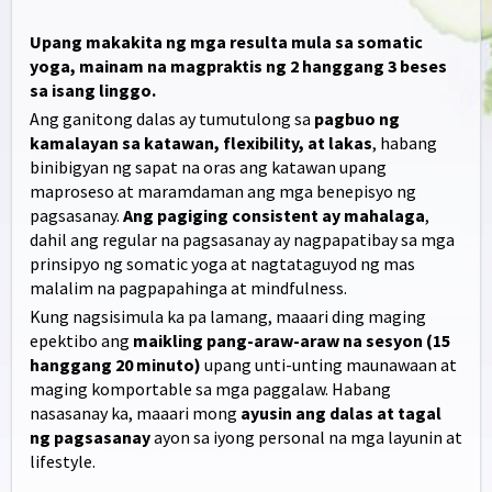
Upang makakita ng mga resulta mula sa somatic
yoga, mainam na magpraktis ng 2 hanggang 3 beses
sa isang linggo.
Ang ganitong dalas ay tumutulong sa
pagbuo ng
kamalayan sa katawan, flexibility, at lakas
, habang
binibigyan ng sapat na oras ang katawan upang
maproseso at maramdaman ang mga benepisyo ng
pagsasanay.
Ang pagiging consistent ay mahalaga
,
dahil ang regular na pagsasanay ay nagpapatibay sa mga
prinsipyo ng somatic yoga at nagtataguyod ng mas
malalim na pagpapahinga at mindfulness.
Kung nagsisimula ka pa lamang, maaari ding maging
epektibo ang
maikling pang-araw-araw na sesyon (15
hanggang 20 minuto)
upang unti-unting maunawaan at
maging komportable sa mga paggalaw. Habang
nasasanay ka, maaari mong
ayusin ang dalas at tagal
ng pagsasanay
ayon sa iyong personal na mga layunin at
lifestyle.