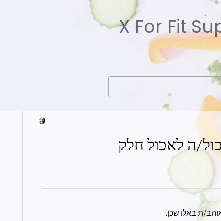
X For Fit S
כול/ה לאכול חלק
והב/ת באלו שכן.