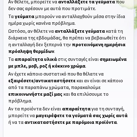
Αν θέλετε, μπορείτε να
ανταλλάξετε τα γεύματα
που
δεν σας αρέσουν με αυτά που προτιμάτε.
Τα
γεύματα
μπορούν να ανταλλαχθούν μέσα στην ίδια
ημέρα χωρίς κανένα πρόβλημα.
Ωστόσο, αν θέλετε να
ανταλλάξετε γεύματα
κατά τη
διάρκεια της εβδομάδας, θα πρέπει να βεβαιωθείτε ότι
η ανταλλαγή δεν ξεπερνά την
προτεινόμενη ημερήσια
πρόσληψη θερμίδων
.
Τα
απαραίτητα υλικά
στις συνταγές είναι
σημειωμένα
με μπλε, μοβ, ροζ ή κόκκινο χρώμα
.
Αν έχετε κάποιο συστατικό που θα θέλατε να
εξαιρέσετε/αντικαταστήσετε
και αν είναι σε κάποιο
από τα παραπάνω χρώματα, παρακαλούμε
επικοινωνήστε μαζί μας
και θα επιλύσουμε το
πρόβλημα.
Αν τα προϊόντα δεν είναι
απαραίτητα
για τη συνταγή,
μπορείτε να
μαγειρέψετε τα γεύματά σας χωρίς αυτά
ή να τα
αντικαταστήσετε με παρόμοια προϊόντα
.