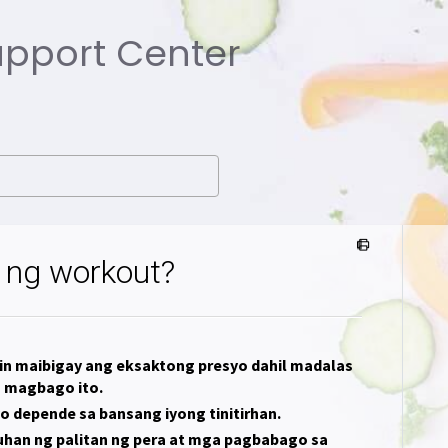
Support Center
 ng workout?
in maibigay ang eksaktong presyo dahil madalas
 magbago ito.
o depende sa bansang iyong tinitirhan.
uhan ng palitan ng pera at mga pagbabago sa